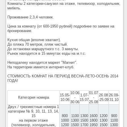
Комнаты 2 категории-санузел на этаже, телевизор, холодильник,
мебель.
Проживание 2,3,4 человек.
Цена за комнату (от 600-1950 рублей) подробнее по заявке на
бронирование.
Кухня общая (вполне хватает).
До пляжа 70 метров, пляж чистый.
До остановки маршрутного т.с. 3 минуты.
Рынок находится в 15 минутах езды на м.т.с.
Неподалеку находится маркет "Магнит".
На территории имеется интернет-клуб.
СТОИМОСТЬ КОМНАТ НА ПЕРИОД
ВЕСНА-ЛЕТО-ОСЕНЬ 2014
ГОДА
!
10.06
01.07
15.05-
1.07-
26.08
26.09-
Категория номера
-
-
10.06
15.07
-25.09
31.10
30.06
25.08
Двух / трехместные номера 1
категории № 9, 10, 11, 13, 14,
15
800
1100
1300
1600
1200
900
на первом этаже
1000
1300
1500
1800
1300
1100
(телевизор, холодильник,
1200
1500
1700
1950
1500
1300