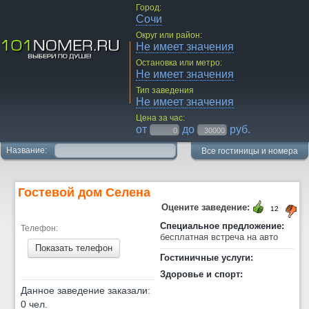
Город:
Сочи
Округ или район:
Не имеет значения
Остановка или метро:
Не имеет значения
Тип заведения
Не имеет значения
Цена за час:
от
до
руб.
Название:
Все гостиницы и номера
Гостевой дом Селена
Оцените заведение:
12
Специальное предложение:
Телефон:
бесплатная встреча на авто
Показать телефон
Гостиничные услуги:
Здоровье и спорт:
Данное заведение заказали:
0 чел.