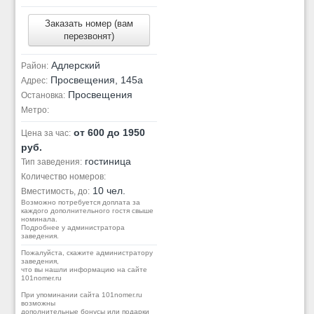
Заказать номер (вам
перезвонят)
Адлерский
Район:
Просвещения, 145а
Адрес:
Просвещения
Остановка:
Метро:
от 600 до 1950
Цена за час:
руб.
гостиница
Тип заведения:
Количество номеров:
10 чел.
Вместимость, до:
Возможно потребуется доплата за
каждого дополнительного гостя свыше
номинала.
Подробнее у администратора
заведения.
Пожалуйста, скажите администратору
заведения,
что вы нашли информацию на сайте
101nomer.ru
При упоминании сайта 101nomer.ru
возможны
дополнительные бонусы или подарки