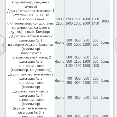
кондиционер, санузел с
душем)
Двух / трехместные номера 1
категории № 16, 17, 18
на втором этаже
1000
1200
1400
1800
1300
1000
(ЖК телевизор, холодильник,
1100
1400
1600
2000
1450
кондиционер, санузел с
душем) повыш. Комфорт.
Двух/трехместный номер 2
категории № 1
800
850
950
850
бронь
бронь
на втором этаже с балконом
900
1000
1100
950
(телевизор)
Двух / трех /
четырехместный номер 2
800
850
950
850
категории № 2
бронь
950
1100
1200
950
бронь
на втором этаже
1100
1300
1500
1100
(телевизор, кондиционер)
Двух / трехместный номер 2
категории № 3
700
800
900
800
бронь
бронь
на втором этаже
850
900
1100
900
(телевизор)
Двухместный номер 2
категории № 4
бронь
700
800
900
800
бронь
на первом этаже
(телевизор)
Двухместные номера 3
категории № б, 7
на первом этаже
600
700
800
850
600
600