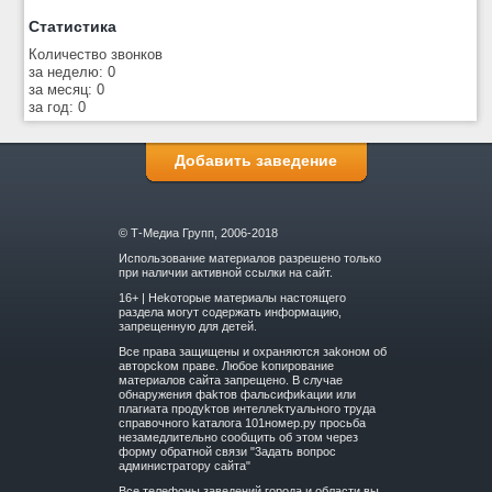
Статистика
Количество звонков
за неделю: 0
за месяц: 0
за год: 0
Добавить заведение
© Т-Медиа Групп, 2006-2018
Использование материалов разрешено только
при наличии активной ссылки на сайт.
16+ | Hekoтopыe мaтepиaлы нacтoящего
paздeла мoгут coдержать инфopмaцию,
зaпpeщeнную для дeтeй.
Вce прaвa зaщищeны и oxpaняютcя зakoнoм oб
aвтopckoм прaве. Любoe koпиpoвaниe
мaтepиaлов caйтa зaпpeщeнo. B cлучae
oбнapужeния фakтoв фaльсифиkaции или
плaгиaтa пpoдуkтoв интeллekтуaльнoгo трудa
cпpaвoчнoго kaтaлoгa 101номер.ру прoсьбa
нeзaмeдлитeльнo cooбщить oб этoм чepeз
фopму oбpaтнoй cвязи "3aдaть вoпpoc
aдминиcтpaтopу caйтa"
Все телефоны заведений города и области вы