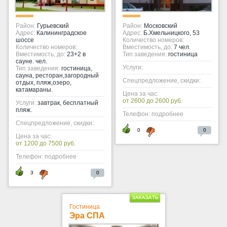
Район:
Гурьевский
Район:
Московский
Адрес:
Калининградское
Адрес:
Б.Хмельницкого, 53
шоссе
Количество номеров:
Количество номеров:
Вместимость, до:
7 чел.
Вместимость, до:
23+2 в
Тип заведения:
гостиница
сауне. чел.
Услуги:
Тип заведения:
гостиница,
сауна, ресторан,загородный
Спецпредложение, скидки:
отдых, пляж,озеро,
катамараны.
Цена за час:
от 2600 до 2600 руб.
Услуги:
завтрак, бесплатный
пляж.
Телефон: подробнее
Спецпредложение, скидки:
0
0
Цена за час:
от 1200 до 7500 руб.
Телефон: подробнее
3
0
Гостиница
Эра СПА