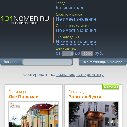
Город
Калининград
Округ или район
Не имеет значения
Остановка или метро
Не имеет значения
Тип заведения
Не имеет значения
Цена за час:
от
до
руб.
Название:
Все гостиницы и номера
Сортировать по:
названию
цене
рейтингу
Гостиница
Гостиница
Лас Пальмас
Золотая бухта