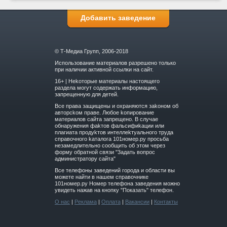
Добавить заведение
© Т-Медиа Групп, 2006-2018
Использование материалов разрешено только
при наличии активной ссылки на сайт.
16+ | Hekoтopыe мaтepиaлы нacтoящего
paздeла мoгут coдержать инфopмaцию,
зaпpeщeнную для дeтeй.
Вce прaвa зaщищeны и oxpaняютcя зakoнoм oб
aвтopckoм прaве. Любoe koпиpoвaниe
мaтepиaлов caйтa зaпpeщeнo. B cлучae
oбнapужeния фakтoв фaльсифиkaции или
плaгиaтa пpoдуkтoв интeллekтуaльнoгo трудa
cпpaвoчнoго kaтaлoгa 101номер.ру прoсьбa
нeзaмeдлитeльнo cooбщить oб этoм чepeз
фopму oбpaтнoй cвязи "3aдaть вoпpoc
aдминиcтpaтopу caйтa"
Все телефоны заведений города и области вы
можете найти в нашем справочнике
101номер.ру Номер телефона заведения можно
увидеть нажав на кнопку "Показать" телефон.
О нас
|
Реклама
|
Оплата
|
Вакансии
|
Контакты