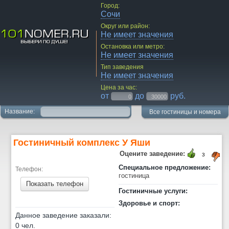
Город:
Сочи
Округ или район:
Не имеет значения
Остановка или метро:
Не имеет значения
Тип заведения
Не имеет значения
Цена за час:
от
до
руб.
Название:
Все гостиницы и номера
Гостиничный комплекс У Яши
Оцените заведение:
3
Специальное предложение:
Телефон:
гостиница
Показать телефон
Гостиничные услуги:
Здоровье и спорт:
Данное заведение заказали:
0 чел.