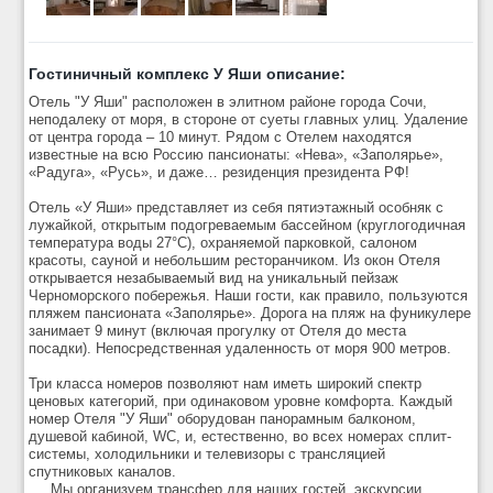
Гостиничный комплекс У Яши описание:
Отель "У Яши" расположен в элитном районе города Сочи,
неподалеку от моря, в стороне от суеты главных улиц. Удаление
от центра города – 10 минут. Рядом с Отелем находятся
известные на всю Россию пансионаты: «Нева», «Заполярье»,
«Радуга», «Русь», и даже… резиденция президента РФ!
Отель «У Яши» представляет из себя пятиэтажный особняк с
лужайкой, открытым подогреваемым бассейном (круглогодичная
температура воды 27°С), охраняемой парковкой, салоном
красоты, сауной и небольшим ресторанчиком. Из окон Отеля
открывается незабываемый вид на уникальный пейзаж
Черноморского побережья. Наши гости, как правило, пользуются
пляжем пансионата «Заполярье». Дорога на пляж на фуникулере
занимает 9 минут (включая прогулку от Отеля до места
посадки). Непосредственная удаленность от моря 900 метров.
Три класса номеров позволяют нам иметь широкий спектр
ценовых категорий, при одинаковом уровне комфорта. Каждый
номер Отеля "У Яши" оборудован панорамным балконом,
душевой кабиной, WC, и, естественно, во всех номерах сплит-
системы, холодильники и телевизоры с трансляцией
спутниковых каналов.
Мы организуем трансфер для наших гостей, экскурсии,