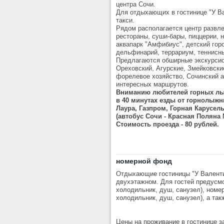
центра Сочи.
Для отдыхающих в гостинице "У Ва
такси.
Рядом располагается центр развле
рестораны, суши-бары, пиццерии, н
аквапарк "Амфибиус", детский горо
дельфинарий, террариум, теннисны
Предлагаются обширные экскурсио
Ореховский, Агурские, Змейковски
форелевое хозяйство, Сочинский а
интересных маршрутов.
Вниманию любителей горных лыж
в 40 минутах езды от горнолыжн
Лаура, Газпром, Горная Карусел
(автобус Сочи - Красная Поляна 
Стоимость проезда - 80 рублей.
номерной фонд
Отдыхающие гостиницы "У Валенти
двухэтажном. Для гостей предусмо
холодильник, душ, санузел), номер
холодильник, душ, санузел), а так
Цены на проживание в гостинице за