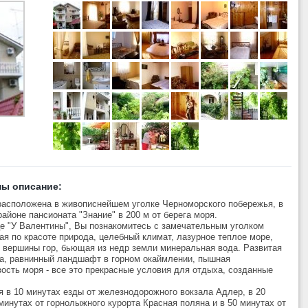
ны описание:
расположена в живописнейшем уголке Черноморского побережья, в
айоне пансионата "Знание" в 200 м от берега моря.
е "У Валентины", Вы познакомитесь с замечательным уголком
ая по красоте природа, целебный климат, лазурное теплое море,
 вершины гор, бьющая из недр земли минеральная вода. Развитая
ка, равнинный ландшафт в горном окаймлении, пышная
зость моря - все это прекрасные условия для отдыха, созданные
я в 10 минутах езды от железнодорожного вокзала Адлер, в 20
минутах от горнолыжного курорта Красная поляна и в 50 минутах от