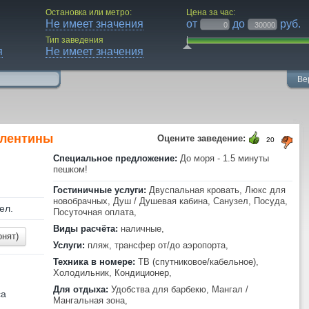
Остановка или метро:
Цена за час:
Не имеет значения
от
до
руб.
Тип заведения
я
Не имеет значения
Ве
алентины
Оцените заведение:
20
Специальное предложение:
До моря - 1.5 минуты
пешком!
Гостиничные услуги:
Двуспальная кровать, Люкс для
новобрачных, Душ / Душевая кабина, Санузел, Посуда,
ел.
Посуточная оплата,
Виды расчёта:
наличные,
онят)
Услуги:
пляж, трансфер от/до аэропорта,
Техника в номере:
ТВ (спутниковое/кабельное),
Холодильник, Кондиционер,
Для отдыха:
Удобства для барбекю, Мангал /
са
Мангальная зона,