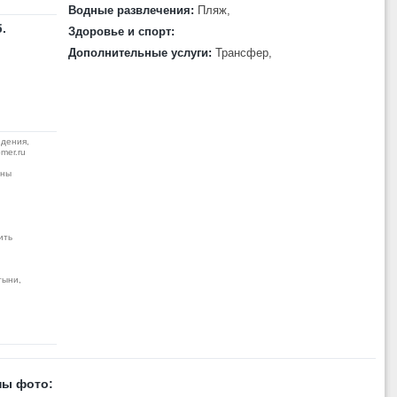
Водные развлечения:
Пляж,
.
Здоровье и спорт:
Дополнительные услуги:
Трансфер,
дения,
mer.ru
жны
ить
тыни,
ны фото: