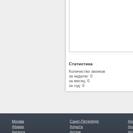
Статистика
Количество звонков
за неделю: 0
за месяц: 0
за год: 0
Москва
Санкт-Петербург
Но
Абакан
Алушта
Ан
Ангарск
Артем
Ар