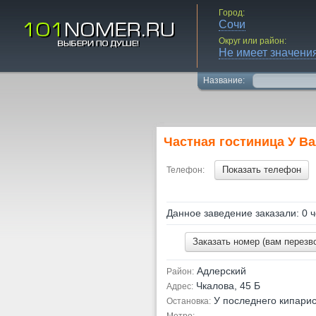
Город:
Сочи
Округ или район:
Не имеет значени
Название:
Частная гостиница У В
Показать телефон
Телефон:
Данное заведение заказали: 0 ч
Заказать номер (вам перезв
Адлерский
Район:
Чкалова, 45 Б
Адрес:
У последнего кипари
Остановка: