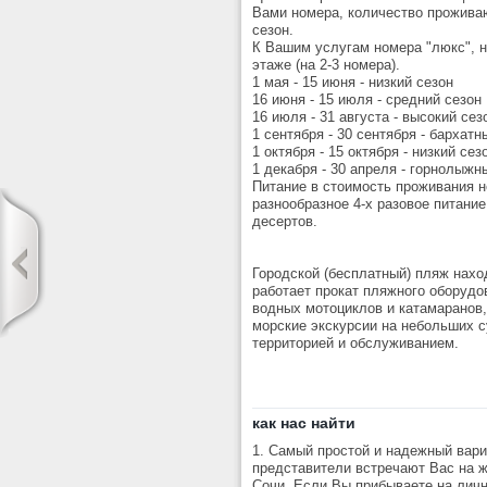
Вами номера, количество проживаю
сезон.
К Вашим услугам номера "люкс", н
этаже (на 2-3 номера).
1 мая - 15 июня - низкий сезон
16 июня - 15 июля - средний сезон
16 июля - 31 августа - высокий сез
1 сентября - 30 сентября - бархатн
1 октября - 15 октября - низкий сез
1 декабря - 30 апреля - горнолыжн
Питание в стоимость проживания 
разнообразное 4-х разовое питание
десертов.
Городской (бесплатный) пляж нахо
работает прокат пляжного оборудо
водных мотоциклов и катамаранов,
морские экскурсии на небольших с
территорией и обслуживанием.
как нас найти
1. Самый простой и надежный вари
представители встречают Вас на ж
Сочи. Если Вы прибываете на личн