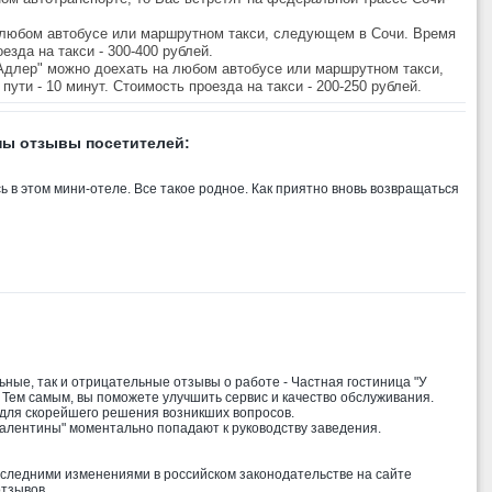
а любом автобусе или маршрутном такси, следующем в Сочи. Время
оезда на такси - 300-400 рублей.
Адлер" можно доехать на любом автобусе или маршрутном такси,
ути - 10 минут. Стоимость проезда на такси - 200-250 рублей.
ны отзывы посетителей:
ь в этом мини-отеле. Все такое родное. Как приятно вновь возвращаться
ные, так и отрицательные отзывы о работе - Частная гостиница "У
 Тем самым, вы поможете улучшить сервис и качество обслуживания.
 для скорейшего решения возникших вопросов.
Валентины" моментально попадают к руководству заведения.
оследними изменениями в российском законодательстве на сайте
тзывов.