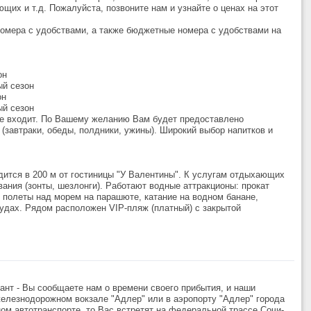
щих и т.д. Пожалуйста, позвоните нам и узнайте о ценах на этот
омера с удобствами, а также бюджетные номера с удобствами на
он
ый сезон
он
ый сезон
не входит. По Вашему желанию Вам будет предоставлено
 (завтраки, обеды, полдники, ужины). Широкий выбор напитков и
дится в 200 м от гостиницы "У Валентины". К услугам отдыхающих
вания (зонты, шезлонги). Работают водные аттракционы: прокат
 полеты над морем на парашюте, катание на водном банане,
удах. Рядом расположен VIP-пляж (платный) с закрытой
ант - Вы сообщаете нам о времени своего прибытия, и наши
елезнодорожном вокзале "Адлер" или в аэропорту "Адлер" города
ом автотранспорте, то Вас встретят на федеральной трассе Сочи-