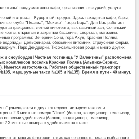
лентины" предусмотрены кафе, организация экскурсий, услуги
чений и отдыха – Курортный городок. Здесь находятся кафе, бары,
очные клубы "Плазма", "Мехико", "Бора-Бора". Для Вас работает
док аттракционов, летний кинотеатр, выставочный зал, Сочинский
е корты, открытый и закрытый бассейны, спортзал, магазины.
нные программы: Вечерний Сочи, гора Ахун, Красная Поляна,
е водопады, Дельфинарий, обезьяний питомник, страусиная ферма,
квариум, Парк Дендрарий, Тисо-самшитовая роща и много других
 и сноубордов! Частная гостиница "У Валентины" расположена
ых комплексов поселка Красная Поляна (Альпика-Сервис,
ь). Имеется автостоянка. Работает общественный транспорт
№105, маршрутные такси №105 и №135). Время в пути - 40 минут.
ны" рзмещаются в двух коттеджах: четырехэтажном и
трены 2-3-местные номера "Люкс" (балкон, кондиционер, телевизор,
а со всеми удобствами (балкон, кондиционер, телевизор,
же 2-3-местные номера с удобствами на этаже.
висят от многих факторов, таких как сезонность, класс выбранного