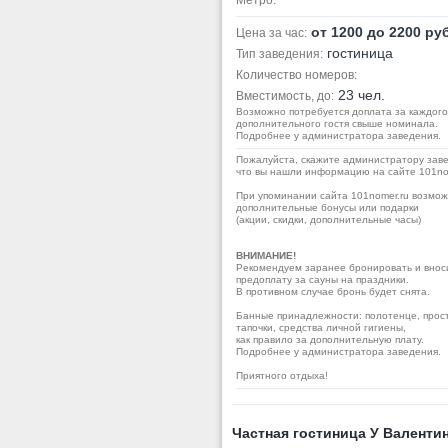
Метро:
от 1200 до 2200 руб
Цена за час:
гостиница
Тип заведения:
Количество номеров:
23 чел.
Вместимость, до:
Возможно потребуется доплата за каждого
дополнительного гостя свыше номинала.
Подробнее у администратора заведения.
Пожалуйста, скажите администратору заве
что вы нашли информацию на сайте 101no
При упоминании сайта 101nomer.ru возмо
дополнительные бонусы или подарки
(акции, скидки, дополнительные часы)
ВНИМАНИЕ!
Рекомендуем заранее бронировать и внос
предоплату за cауны на праздники.
В противном случае бронь будет снята.
Банные принадлежности: полотенце, прос
тапочки, средства личной гигиены,
как правило за дополнительную плату.
Подробнее у администратора заведения.
Приятного отдыха!
Частная гостиница У Валенти