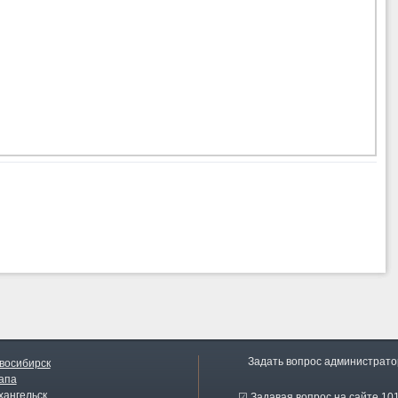
Задать вопрос администрато
восибирск
апа
хангельск
☑ Задавая вопрос на сайте 101