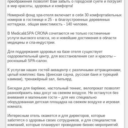
преображения позволят Вам забыть о городской суете и погрузят
в мир красоты, здоровья и комфорта!
Номерной фонд spa-отеля включает в себя 30 комфортабельных
номеров в гостинице и 25 - в благоустроенных деревянных
коттеджах, общая вместимость - 140 человек.
В Medical&SPA CRONA сочетаются не только гостиничные
услуги высокого класса, но и новейшие достижения в области
медицины и спа-индустрии.
Для поддержания здоровья на базе отеля существует
оздоровительный центр, для восстановления сил и красоты –
роскошный SPA-салон.
К услугам наших гостей аквацентр с различными аттракционами,
целый комплекс бань (финская сауна, русская баня и турецкий
хаммам), тренажёрный зал, бильярд.
Беседки для барбекю, настольный теннис, велопрокат позволят
разнообразить ваш досуг на свежем воздухе. Не останутся без
внимания и маленькие гости – для них специально
оборудованная детская площадка на свежем воздухе и игровая
комната.
Интересным отель окажется и для директоров, которые
заботятся о здоровье своих сотрудников, и для специалистов
компаний, которые планируют проведение бизнес-мероприятий.