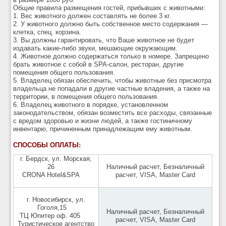
Общие правила размещения гостей, прибывших с животными:
1. Вес животного должен составлять не более 3 кг.
2. У животного должно быть собственное место содержания —
клетка, спец. корзина.
3. Вы должны гарантировать, что Ваше животное не будет
издавать какие-либо звуки, мешающие окружающим.
4. Животное должно содержаться только в номере. Запрещено
брать животное с собой в SPA-салон, ресторан, другие
помещения общего пользования.
5. Владелец обязан обеспечить, чтобы животные без присмотра
владельца не попадали в другие частные владения, а также на
территории, в помещения общего пользования.
6. Владелец животного в порядке, установленном
законодательством, обязан возместить все расходы, связанные
с вредом здоровью и жизни людей, а также гостиничному
инвентарю, причиненным принадлежащим ему животным.
СПОСОБЫ ОПЛАТЫ:
г. Бердск, ул. Морская,
26
Наличный расчет, Безналичный
CRONA Hotel&SPA
расчет, VISA, Master Card
г. Новосибирск, ул.
Гоголя,15
Наличный расчет, Безналичный
ТЦ Юпитер оф. 405
расчет, VISA, Master Card
Туристическое агентство