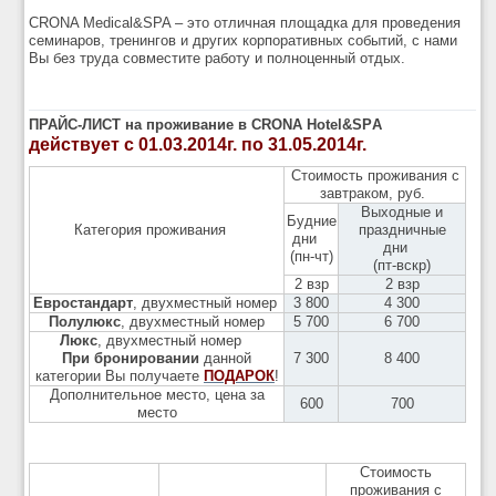
CRONA Medical&SPA – это отличная площадка для проведения
семинаров, тренингов и других корпоративных событий, с нами
Вы без труда совместите работу и полноценный отдых.
ПРАЙС-ЛИСТ на проживание в CRONA Hotel&SPА
действует с 01.03.2014г. по 31.05.2014г.
Стоимость проживания с
завтраком, руб.
Выходные и
Будние
Категория проживания
праздничные
дни
дни
(пн-чт)
(пт-вскр)
2 взр
2 взр
Евростандарт
, двухместный номер
3 800
4 300
Полулюкс
, двухместный номер
5 700
6 700
Люкс
, двухместный номер
При бронировании
данной
7 300
8 400
категории Вы получаете
ПОДАРОК
!
Дополнительное место, цена за
600
700
место
Стоимость
проживания с