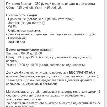
Питание:
Завтрак - 350 рублей (если не входит в стоимость),
Обед - 420 рублей, Ужин - 420 рублей.
В стоимость входит:
- Проживание (согласно выбранной категории);
- Завтрак (шведский стол);
- WI-FI;
- Охраняемая парковка;
- Детская комната и детская площадка на открытом воздухе;
- Библиотека;
- Зимний сад
Время комплексного питания:
Завтрак с 09:00 до 11:00
Обед с 13:30 до 15:00 (салат, суп, горячее блюдо, десерт,
напитки)
Ужин с 19:00 до 10:00 (салат, горячее блюдо, напитки)
Дети до 4-х лет
включительно проживают
БЕСПЛАТНО
(без
питания, без места, завтраки для них оплачиваются отдельно).
Также детям до 4-х лет предоставляется детская кроватка
и
специальный стульчик в ресторане.
Мы размещаем гостей, прибывших с животными, в коттеджах. В
случае отсутствия мест в коттеджах — размещение с
животными невозможно.
За содержание животного в номере вносится однократный взнос
в размере 1000 руб.