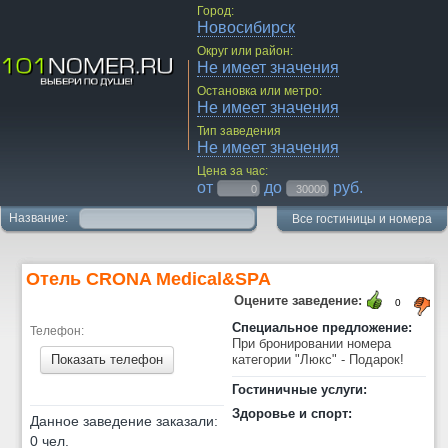
Город:
Новосибирск
Округ или район:
Не имеет значения
Остановка или метро:
Не имеет значения
Тип заведения
Не имеет значения
Цена за час:
от
до
руб.
Название:
Все гостиницы и номера
Отель CRONA Medical&SPA
Оцените заведение:
0
Специальное предложение:
Телефон:
При бронировании номера
Показать телефон
категории "Люкс" - Подарок!
Гостиничные услуги:
Здоровье и спорт:
Данное заведение заказали:
0 чел.