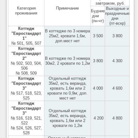
завтраком, руб.
Категория
Примечание
Выходные и
Будние
проживания
праздничные
дни
дни
(пн-чт)
(пт-вскр)
Коттедж
В коттедже по 3 номера
"Евростандарт
25м2, кровати 1,6м,
3 500
3 800
1"
доп.мест нет
№ 501, 505, 507
Коттедж
"Евростандарт
2"
В коттедже по 3 номера
3 800
4 300
№ 502, 503, 504,
30м2, 2 кровати по 1,2м
506
№ 508, 509
Коттедж
Отдельный коттедж
"Евростандарт
35м2, есть веранда,
3"
кровать 1,6м или 2
4 000
4 600
№ 517, 518, 523,
кровати по 0,9м; доп.
525
мест нет
Коттедж
"Евростандарт
Отдельный коттедж
3"
35м2, есть веранда,
№ 516, 519, 521,
4 200
4 800
кровать 1,6м или 2
522
кровати по 1,2м
№ 524, 526, 527,
528