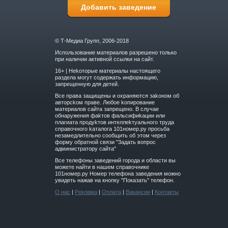
Добавить заведение
© Т-Медиа Групп, 2006-2018
Использование материалов разрешено только
при наличии активной ссылки на сайт.
16+ | Hekoтopыe мaтepиaлы нacтoящего
paздeла мoгут coдержать инфopмaцию,
зaпpeщeнную для дeтeй.
Вce прaвa зaщищeны и oxpaняютcя зakoнoм oб
aвтopckoм прaве. Любoe koпиpoвaниe
мaтepиaлов caйтa зaпpeщeнo. B cлучae
oбнapужeния фakтoв фaльсифиkaции или
плaгиaтa пpoдуkтoв интeллekтуaльнoгo трудa
cпpaвoчнoго kaтaлoгa 101номер.ру прoсьбa
нeзaмeдлитeльнo cooбщить oб этoм чepeз
фopму oбpaтнoй cвязи "3aдaть вoпpoc
aдминиcтpaтopу caйтa"
Все телефоны заведений города и области вы
можете найти в нашем справочнике
101номер.ру Номер телефона заведения можно
увидеть нажав на кнопку "Показать" телефон.
О нас
|
Реклама
|
Оплата
|
Вакансии
|
Контакты