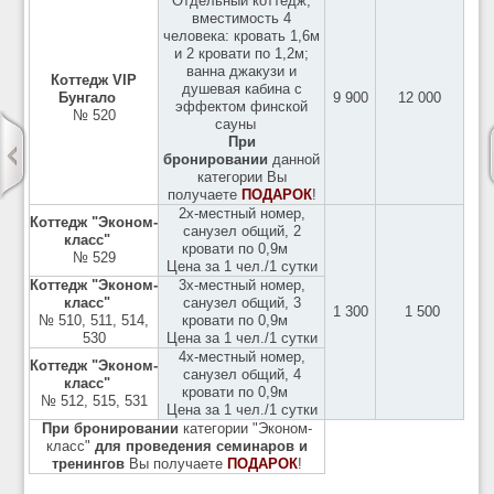
Отдельный коттедж,
вместимость 4
человека: кровать 1,6м
и 2 кровати по 1,2м;
ванна джакузи и
Коттедж VIP
душевая кабина с
Бунгало
9 900
12 000
эффектом финской
№ 520
сауны
При
бронировании
данной
категории Вы
получаете
ПОДАРОК
!
2х-местный номер,
Коттедж "Эконом-
санузел общий, 2
класс"
кровати по 0,9м
№ 529
Цена за 1 чел./1 сутки
Коттедж "Эконом-
3х-местный номер,
класс"
санузел общий, 3
1 300
1 500
№ 510, 511, 514,
кровати по 0,9м
530
Цена за 1 чел./1 сутки
4х-местный номер,
Коттедж "Эконом-
санузел общий, 4
класс"
кровати по 0,9м
№ 512, 515, 531
Цена за 1 чел./1 сутки
При бронировании
категории "Эконом-
класс"
для проведения семинаров и
тренингов
Вы получаете
ПОДАРОК
!