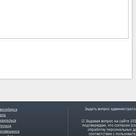
Задать вопрос администрато
восибирск
апа
хангельск
☑ Задавая вопрос на сайте 101
подтверждаю, что согласен (со
лгород
обработку персональных д
аговещенск
соответствии с пользоват