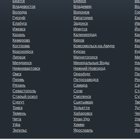
Братск
Брянск
Ве
Владивосток
Владимир
Во
Вологда
Воронеж
Го
Гурзуф
Евпатория
Ек
Елабуга
Задонск
Ив
Ижевск
Иркутск
Йо
Казань
Калининград
Ка
Кемерово
Киров
Ки
Кострома
Комсомольск-на-Амуре
Кр
Красноярск
Курган
Ку
Липецк
Магнитогорск
Ми
Мичуринск
Минеральные Воды
На
Нижневартовск
Нижний Новгород
Но
Омск
Оренбург
Пе
Пермь
Петрозаводск
Ро
Рязань
Самара
Са
Севастополь
Сочи
Ст
Старый оскол
Смоленск
Су
Сургут
Сыктывкар
Тв
Томск
Тольятти
Ту
Тюмень
Хабаровск
Че
Чита
Улан-Удэ
Ул
Уфа
Химки
Че
Энгельс
Ярославль
Ял