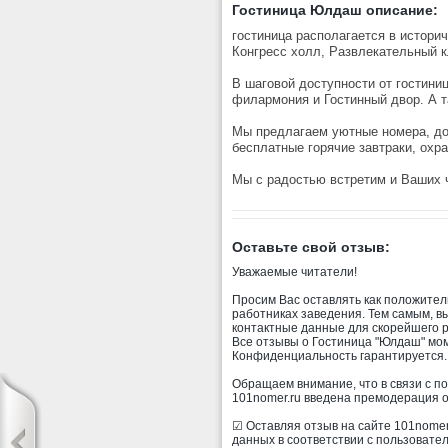
Гостиница Юлдаш описание:
гостиница располагается в истори
Конгресс холл, Развлекательный 
В шаговой доступности от гостини
филармония и Гостинный двор. А т
Мы предлагаем уютные номера, д
бесплатные горячие завтраки, охра
Мы с радостью встретим и Ваших 
Оставьте свой отзыв:
Уважаемые читатели!
Просим Вас оставлять как положител
работниках заведения. Тем самым, в
контактные данные для скорейшего 
Все отзывы о Гостиница "Юлдаш" мом
Конфиденциальность гарантируется.
Обращаем внимание, что в связи с п
101nomer.ru введена премодерация о
☑ Оставляя отзыв на сайте 101nomer.
данных в соответствии с пользовате