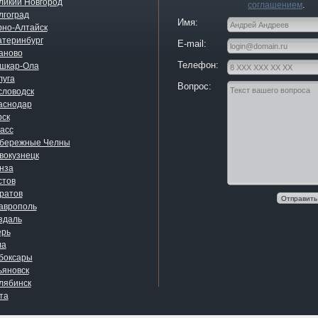
ликий Новгород
соглашением
.
лгоград
Имя:
рно-Алтайск
атеринбург
E-mail:
аново
Телефон:
шкар-Ола
луга
Вопрос:
словодск
аснодар
рск
асс
бережные Челны
вокузнецк
нза
стов
ратов
Отправить
аврополь
здаль
ерь
ла
боксары
ьяновск
лябинск
та