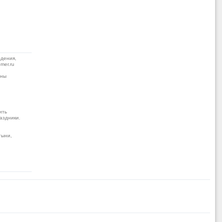
дения,
mer.ru
жны
ить
аздники.
тыни,