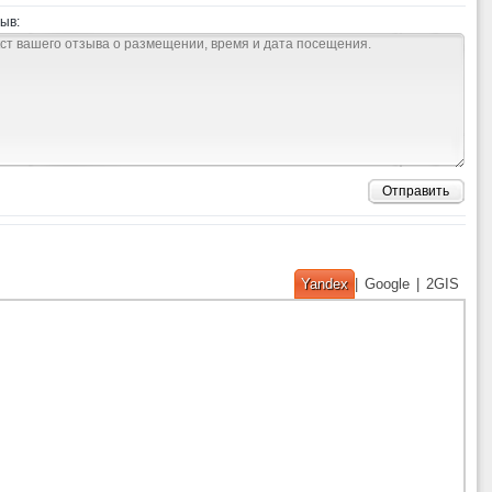
ыв:
Отправить
Yandex
|
Google
|
2GIS