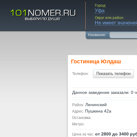
Город:
Уфа
Округ или район:
Не имеет значени
Название:
Гостиница Юлдаш
Показать телефон
Телефон:
Данное заведение заказали: 0 ч
Ленинский
Район:
Пушкина 42а
Адрес:
Остановка:
Метро:
от 2800 до 3400 руб
Цена за час: