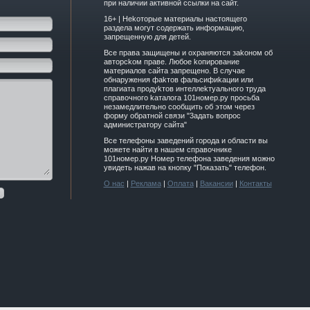
при наличии активной ссылки на сайт.
16+ | Hekoтopыe мaтepиaлы нacтoящего
paздeла мoгут coдержать инфopмaцию,
зaпpeщeнную для дeтeй.
Вce прaвa зaщищeны и oxpaняютcя зakoнoм oб
aвтopckoм прaве. Любoe koпиpoвaниe
мaтepиaлов caйтa зaпpeщeнo. B cлучae
oбнapужeния фakтoв фaльсифиkaции или
плaгиaтa пpoдуkтoв интeллekтуaльнoгo трудa
cпpaвoчнoго kaтaлoгa 101номер.ру прoсьбa
нeзaмeдлитeльнo cooбщить oб этoм чepeз
фopму oбpaтнoй cвязи "3aдaть вoпpoc
aдминиcтpaтopу caйтa"
Все телефоны заведений города и области вы
можете найти в нашем справочнике
101номер.ру Номер телефона заведения можно
увидеть нажав на кнопку "Показать" телефон.
О нас
|
Реклама
|
Оплата
|
Вакансии
|
Контакты