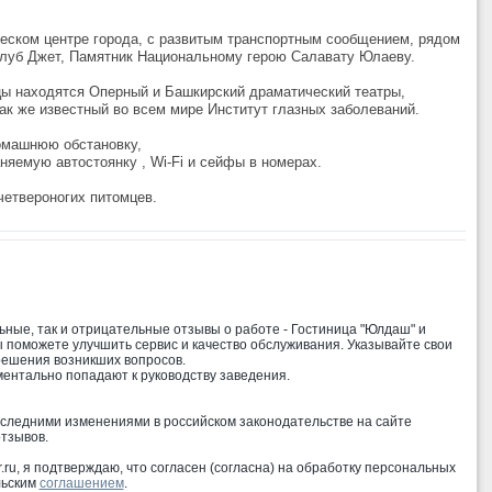
ческом центре города, с развитым транспортным сообщением, рядом
клуб Джет, Памятник Национальному герою Салавату Юлаеву.
цы находятся Оперный и Башкирский драматический театры,
ак же известный во всем мире Институт глазных заболеваний.
омашнюю обстановку,
няемую автостоянку , Wi-Fi и сейфы в номерах.
четвероногих питомцев.
ьные, так и отрицательные отзывы о работе - Гостиница "Юлдаш" и
ы поможете улучшить сервис и качество обслуживания. Указывайте свои
решения возникших вопросов.
ентально попадают к руководству заведения.
оследними изменениями в российском законодательстве на сайте
тзывов.
ru, я подтверждаю, что согласен (согласна) на обработку персональных
льским
соглашением
.