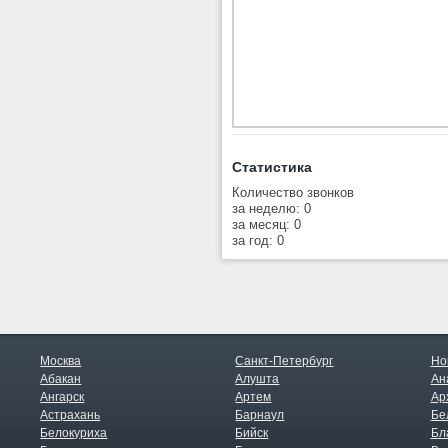
Статистика
Количество звонков
за неделю: 0
за месяц: 0
за год: 0
Москва
Санкт-Петербург
Но
Абакан
Алушта
Ан
Ангарск
Артем
Ар
Астрахань
Барнаул
Бе
Белокуриха
Бийск
Бл