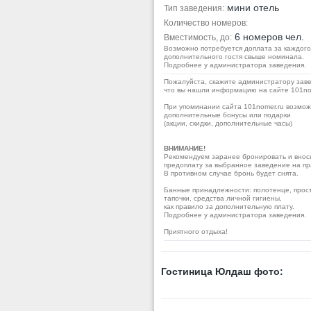
мини отель
Тип заведения:
Количество номеров:
6 номеров чел.
Вместимость, до:
Возможно потребуется доплата за каждого
дополнительного гостя свыше номинала.
Подробнее у администратора заведения.
Пожалуйста, скажите администратору заве
что вы нашли информацию на сайте 101no
При упоминании сайта 101nomer.ru возмо
дополнительные бонусы или подарки
(акции, скидки, дополнительные часы)
ВНИМАНИЕ!
Рекомендуем заранее бронировать и внос
предоплату за выбранное заведение на пр
В противном случае бронь будет снята.
Банные принадлежности: полотенце, прос
тапочки, средства личной гигиены,
как правило за дополнительную плату.
Подробнее у администратора заведения.
Приятного отдыха!
Гостиница Юлдаш фото: