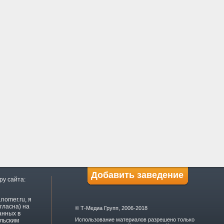
Добавить заведение
ру сайта:
nomer.ru, я
гласна) на
© Т-Медиа Групп, 2006-2018
анных в
Использование материалов разрешено только
ельским