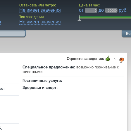
Остановка или метро:
Цена за час:
Не имеет значения
от
до
руб.
Тип заведения
я
Не имеет значения
Ве
Оцените заведение:
0
Специальное предложение:
возможно проживание с
животными
Гостиничные услуги:
Здоровье и спорт:
ел.
.