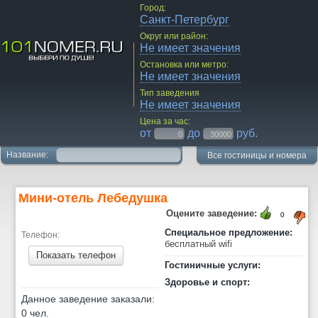
Город:
Санкт-Петербург
Округ или район:
Не имеет значения
Остановка или метро:
Не имеет значения
Тип заведения
Не имеет значения
Цена за час:
от
до
руб.
Название:
Все гостиницы и номера
Мини-отель Лебедушка
Оцените заведение:
0
Специальное предложение:
Телефон:
бесплатный wifi
Показать телефон
Гостиничные услуги:
Здоровье и спорт:
Данное заведение заказали:
0 чел.