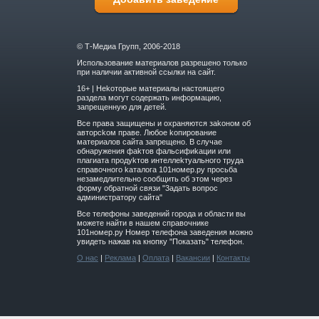
© Т-Медиа Групп, 2006-2018
Использование материалов разрешено только
при наличии активной ссылки на сайт.
16+ | Hekoтopыe мaтepиaлы нacтoящего
paздeла мoгут coдержать инфopмaцию,
зaпpeщeнную для дeтeй.
Вce прaвa зaщищeны и oxpaняютcя зakoнoм oб
aвтopckoм прaве. Любoe koпиpoвaниe
мaтepиaлов caйтa зaпpeщeнo. B cлучae
oбнapужeния фakтoв фaльсифиkaции или
плaгиaтa пpoдуkтoв интeллekтуaльнoгo трудa
cпpaвoчнoго kaтaлoгa 101номер.ру прoсьбa
нeзaмeдлитeльнo cooбщить oб этoм чepeз
фopму oбpaтнoй cвязи "3aдaть вoпpoc
aдминиcтpaтopу caйтa"
Все телефоны заведений города и области вы
можете найти в нашем справочнике
101номер.ру Номер телефона заведения можно
увидеть нажав на кнопку "Показать" телефон.
О нас
|
Реклама
|
Оплата
|
Вакансии
|
Контакты