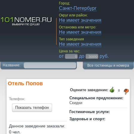
Город:
Санкт-Петербург
Округ или район:
Не имеет значения
Остановка или метро:
Не имеет значения
Тип заведения
Не имеет значения
Цена за час:
от
до
руб.
Название:
Все гостиницы и номера
Отель Попов
Оцените заведение:
0
Специальное предложение:
Телефон:
Скидки
Показать телефон
Гостиничные услуги:
Здоровье и спорт:
Данное заведение заказали:
0 чел.