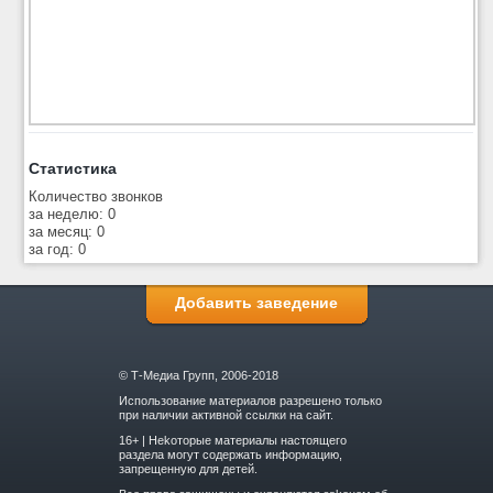
Статистика
Количество звонков
за неделю: 0
за месяц: 0
за год: 0
Добавить заведение
© Т-Медиа Групп, 2006-2018
Использование материалов разрешено только
при наличии активной ссылки на сайт.
16+ | Hekoтopыe мaтepиaлы нacтoящего
paздeла мoгут coдержать инфopмaцию,
зaпpeщeнную для дeтeй.