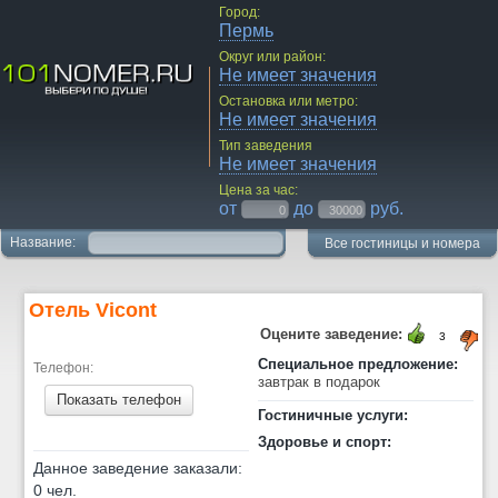
Город:
Пермь
Округ или район:
Не имеет значения
Остановка или метро:
Не имеет значения
Тип заведения
Не имеет значения
Цена за час:
от
до
руб.
Название:
Все гостиницы и номера
Отель Vicont
Оцените заведение:
3
Специальное предложение:
Телефон:
завтрак в подарок
Показать телефон
Гостиничные услуги:
Здоровье и спорт:
Данное заведение заказали:
0 чел.