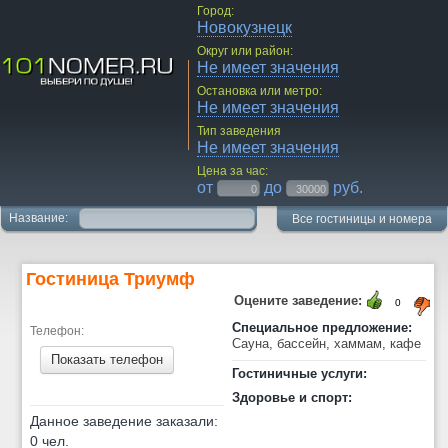
Город:
Новокузнецк
Округ или район:
Не имеет значения
Остановка или метро:
Не имеет значения
Тип заведения
Не имеет значения
Цена за час:
от
до
руб.
Название:
Все гостиницы и номера
Гостиница Триумф
Оцените заведение:
0
Специальное предложение:
Телефон:
Сауна, бассейн, хаммам, кафе
Показать телефон
Гостиничные услуги:
Здоровье и спорт:
Данное заведение заказали:
0 чел.