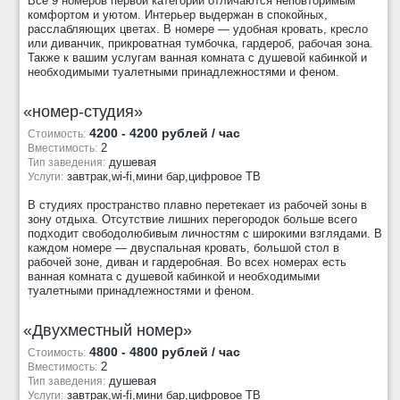
Все 9 номеров первой категории отличаются неповторимым
комфортом и уютом. Интерьер выдержан в спокойных,
расслабляющих цветах. В номере — удобная кровать, кресло
или диванчик, прикроватная тумбочка, гардероб, рабочая зона.
Также к вашим услугам ванная комната с душевой кабинкой и
необходимыми туалетными принадлежностями и феном.
«номер-студия»
4200 - 4200 рублей / час
Стоимость:
2
Вместимость:
душевая
Тип заведения:
завтрак,wi-fi,мини бар,цифровое ТВ
Услуги:
В студиях пространство плавно перетекает из рабочей зоны в
зону отдыха. Отсутствие лишних перегородок больше всего
подходит свободолюбивым личностям с широкими взглядами. В
каждом номере — двуспальная кровать, большой стол в
рабочей зоне, диван и гардеробная. Во всех номерах есть
ванная комната с душевой кабинкой и необходимыми
туалетными принадлежностями и феном.
«Двухместный номер»
4800 - 4800 рублей / час
Стоимость:
2
Вместимость:
душевая
Тип заведения:
завтрак,wi-fi,мини бар,цифровое ТВ
Услуги: