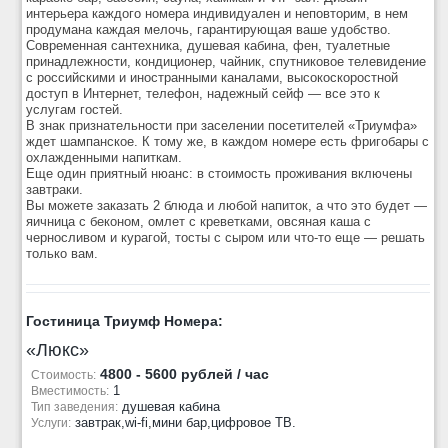
интерьера каждого номера индивидуален и неповторим, в нем
продумана каждая мелочь, гарантирующая ваше удобство.
Современная сантехника, душевая кабина, фен, туалетные
принадлежности, кондиционер, чайник, спутниковое телевидение
с российскими и иностранными каналами, высокоскоростной
доступ в Интернет, телефон, надежный сейф — все это к
услугам гостей.
В знак признательности при заселении посетителей «Триумфа»
ждет шампанское. К тому же, в каждом номере есть фригобары с
охлажденными напиткам.
Еще один приятный нюанс: в стоимость проживания включены
завтраки.
Вы можете заказать 2 блюда и любой напиток, а что это будет —
яичница с беконом, омлет с креветками, овсяная каша с
черносливом и курагой, тосты с сыром или что-то еще — решать
только вам.
Гостиница Триумф Номера:
«Люкс»
4800 - 5600 рублей / час
Стоимость:
1
Вместимость:
душевая кабина
Тип заведения:
завтрак,wi-fi,мини бар,цифровое ТВ.
Услуги: