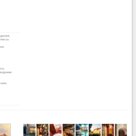
дения,
mer.ru
жны
ить
аздники.
тыни,