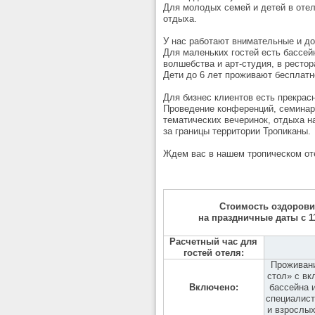
Для молодых семей и детей в отел
отдыха.
У нас работают внимательные и до
Для маленьких гостей есть бассейн
волшебства и арт-студия, в рестор
Дети до 6 лет проживают бесплатн
Для бизнес клиентов есть прекрас
Проведение конференций, семинаро
тематических вечеринок, отдыха н
за границы территории Тропиканы.
Ждем вас в нашем тропическом от
Стоимость оздоров
на праздничные даты с 1
Расчетный час для
гостей отеля:
Проживани
стол» с вк
Включено:
бассейна и
специалист
и взрослы