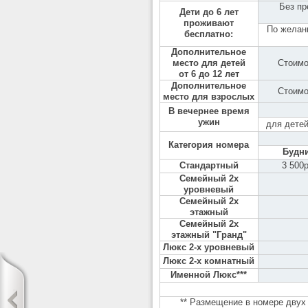
Без пр
Дети до 6 лет
проживают
По желани
бесплатно:
Дополнительное
место для детей
Стоимо
от 6 до 12 лет
Дополнительное
Стоимо
место для взрослых
В вечернее время
ужин
для детей
Категория номера
Будн
Стандартный
3 500р
Семейный 2х
уровневый
Семейный 2х
этажный
Семейный 2х
этажный "Гранд"
Люкс 2-х уровневый
Люкс 2-х комнатный
Именной Люкс***
** Размещение в номере двух