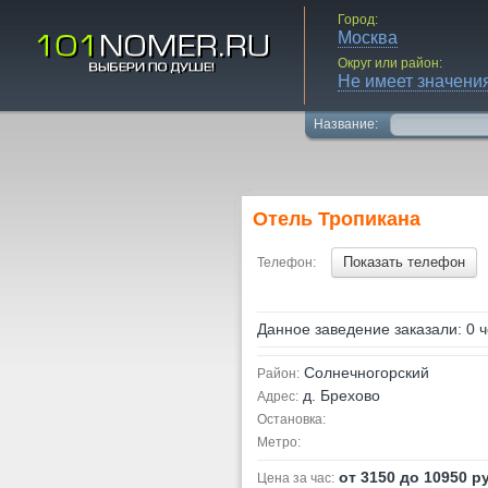
Город:
Москва
Округ или район:
Не имеет значени
Название:
Отель Тропикана
Показать телефон
Телефон:
Данное заведение заказали: 0 ч
Солнечногорский
Район:
д. Брехово
Адрес:
Остановка:
Метро:
от 3150 до 10950 р
Цена за час: