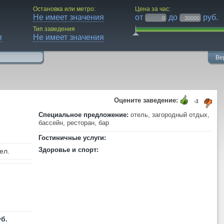
Остановка или метро:
Цена за час:
Не имеет значения
от
до
руб.
Тип заведения
я
Не имеет значения
Ве
Оцените заведение:
-3
Специальное предложение:
отель, загородный отдых,
бассейн, ресторан, бар
Гостиничные услуги:
Здоровье и спорт:
ел.
уб.