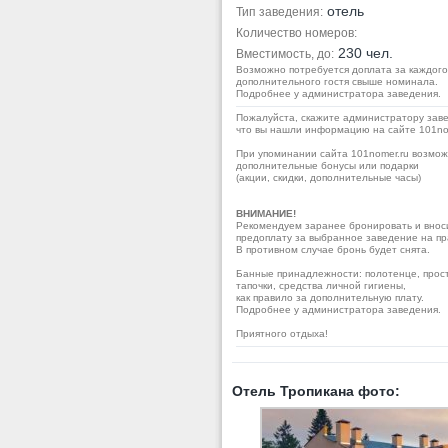
отель
Тип заведения:
Количество номеров:
230 чел.
Вместимость, до:
Возможно потребуется доплата за каждого
дополнительного гостя свыше номинала.
Подробнее у администратора заведения.
Пожалуйста, скажите администратору заве
что вы нашли информацию на сайте 101no
При упоминании сайта 101nomer.ru возмо
дополнительные бонусы или подарки
(акции, скидки, дополнительные часы)
ВНИМАНИЕ!
Рекомендуем заранее бронировать и внос
предоплату за выбранное заведение на пр
В противном случае бронь будет снята.
Банные принадлежности: полотенце, прос
тапочки, средства личной гигиены,
как правило за дополнительную плату.
Подробнее у администратора заведения.
Приятного отдыха!
Отель Тропикана фото: