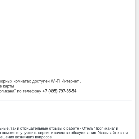
ворных комнатах доступен Wi-Fi Интернет .
е карты
ропикана" по телефону
+7 (495) 797-35-54
ные, так и отрицательные отзывы о работе - Отель "Тропикана" и
ы поможете улучшить сервис и качество обслуживания. Указывайте свои
решения возникших вопросов.