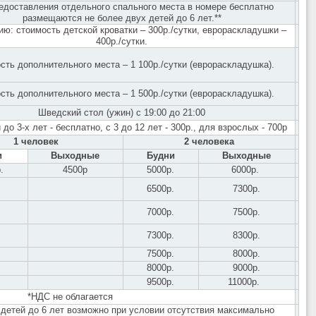
едоставления отдельного спального места в номере бесплатно
размещаются не более двух детей до 6 лет.**
ю: стоимость детской кроватки – 300р./сутки, еврораскладушки –
400р./сутки.
сть дополнительного места – 1 100р./сутки (еврораскладушка).
сть дополнительного места – 1 500р./сутки (еврораскладушка).
Шведский стол (ужин) с 19:00 до 21:00
 до 3-х лет - бесплатно, с 3 до 12 лет - 300р., для взрослых - 700р
1 человек
2 человека
и
Выходные
Будни
Выходные
.
4500р
5000р.
6000р.
6500р.
7300р.
7000р.
7500р.
7300р.
8300р.
7500р.
8000р.
8000р.
9000р.
9500р.
11000р.
*НДС не облагается
 детей до 6 лет возможно при условии отсутствия максимально