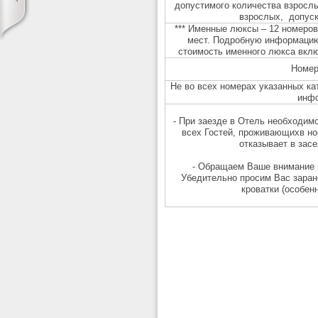
допустимого количества взросл
взрослых, допуск
*** Именные люксы – 12 номеро
мест. Подробную информацию
стоимость именного люкса вклю
Номер
Не во всех номерах указанных к
инфо
- При заезде в Отель необходим
всех Гостей, проживающих
в н
отказывает в засе
-
Обращаем Ваше внимание на
Убедительно просим Вас заран
кроватки (особен