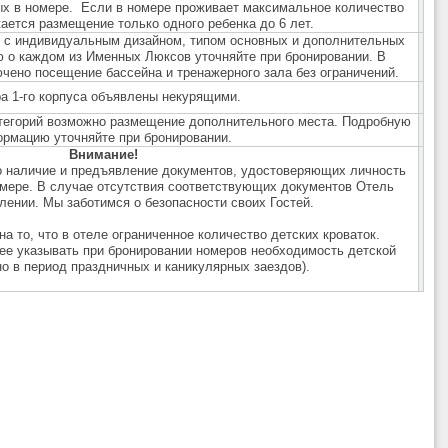
ых в номере. Если в номере проживает максимальное количество
ается размещение только одного ребенка до 6 лет.
в с индивидуальным дизайном, типом основных и дополнительных
 о каждом из Именных Люксов уточняйте при бронировании. В
чено посещение бассейна и тренажерного зала без ограничений.
а 1-го корпуса объявлены некурящими.
атегорий возможно размещение дополнительного места. Подробную
рмацию уточняйте при бронировании.
Внимание!
о наличие и
предъявление документов, удостоверяющих личность
омере. В случае отсутствия соответствующих документов Отель
лении. Мы заботимся о безопасности своих Гостей.
 то, что в отеле ограниченное количество детских кроваток.
ее указывать при бронировании номеров необходимость детской
но в период праздничных и каникулярных заездов).