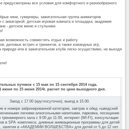
е предусмотрены все условия для комфортного и разнообразного
брые няни, гувернеры, зажигательная группа аниматоров.
 с аквагоркой, детская игровая комната и площадка, академия
ане - детское меню и стульчики.
о!
ная возможность совместить отдых и работу.
в, деловых встреч и тренингов, а также командных игр,
а природе или в зажигательном клубе легко осуществимо, не выходя
еле!
ительных путевок
с 15 мая по 15 сентября 2014 года.
1 июня по 15 июня 2014г. расчет по цене выходного дня.
Заезд с 17.00 (круглосуточно), выезд в 15.00.
е в номере забронированной категории, завтрак и обед «шведский
люченными легкими алкогольными напитками, парковка, посещение
 тренажерного зала с 9:00 до 11:00, интернет (
WI
-
FI
), консультации
ов в SPA -комплексе, дневные анимационные программы для детей
х, занятия в «АКАДЕМИИ ВОЛШЕБСТВА» для детей от 5 до 12 лет.