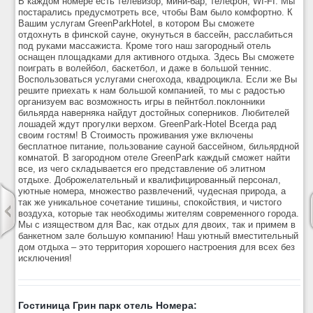
В каждом номере есть телевизор, мини-бар, телефон, WI-FI. Мы
постарались предусмотреть все, чтобы Вам было комфортно. К
Вашим услугам GreenParkHotel, в котором Вы сможете
отдохнуть в финской сауне, окунуться в бассейн, расслабиться
под руками массажиста. Кроме того наш загородный отель
оснащен площадками для активного отдыха. Здесь Вы сможете
поиграть в волейбол, баскетбол, и даже в большой теннис.
Воспользоваться услугами снегохода, квадроцикла. Если же Вы
решите приехать к нам большой компанией, то мы с радостью
организуем вас возможность игры в пейнтбол.поклонники
бильярда наверняка найдут достойных соперников. Любителей
лошадей ждут прогулки верхом. GreenPark-Hotel Всегда рад
своим гостям! В Стоимость проживания уже включены
бесплатное питание, пользование сауной бассейном, бильярдной
комнатой. В загородном отеле GreenPark каждый сможет найти
все, из чего складывается его представление об элитном
отдыхе. Доброжелательный и квалифицированный персонал,
уютные номера, множество развлечений, чудесная природа, а
так же уникальное сочетание тишины, спокойствия, и чистого
воздуха, которые так необходимы жителям современного города.
Мы с изяществом для Вас, как отдых для двоих, так и примем в
банкетном зале большую компанию! Наш уютный вместительный
дом отдыха – это территория хорошего настроения для всех без
исключения!
Гостиница Грин парк отель Номера: