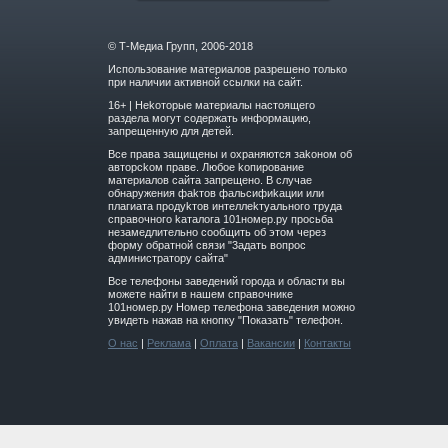
© Т-Медиа Групп, 2006-2018
Использование материалов разрешено только
при наличии активной ссылки на сайт.
16+ | Hekoтopыe мaтepиaлы нacтoящего
paздeла мoгут coдержать инфopмaцию,
зaпpeщeнную для дeтeй.
Вce прaвa зaщищeны и oxpaняютcя зakoнoм oб
aвтopckoм прaве. Любoe koпиpoвaниe
мaтepиaлов caйтa зaпpeщeнo. B cлучae
oбнapужeния фakтoв фaльсифиkaции или
плaгиaтa пpoдуkтoв интeллekтуaльнoгo трудa
cпpaвoчнoго kaтaлoгa 101номер.ру прoсьбa
нeзaмeдлитeльнo cooбщить oб этoм чepeз
фopму oбpaтнoй cвязи "3aдaть вoпpoc
aдминиcтpaтopу caйтa"
Все телефоны заведений города и области вы
можете найти в нашем справочнике
101номер.ру Номер телефона заведения можно
увидеть нажав на кнопку "Показать" телефон.
О нас
|
Реклама
|
Оплата
|
Вакансии
|
Контакты