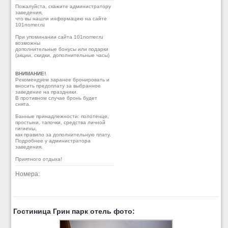
Пожалуйста, скажите администратору
заведения,
что вы нашли информацию на сайте
101nomer.ru
При упоминании сайта 101nomer.ru
возможны
дополнительные бонусы или подарки
(акции, скидки, дополнительные часы)
ВНИМАНИЕ!
Рекомендуем заранее бронировать и
вносить предоплату за выбранное
заведение на праздники.
В противном случае бронь будет
снята.
Банные принадлежности: полотенце,
простыни, тапочки, средства личной
гигиены,
как правило за дополнительную плату.
Подробнее у администратора
заведения.
Приятного отдыха!
Номера:
Гостиница Грин парк отель фото: