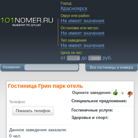
Город:
Красноярск
Округ или район:
Не имеет значения
Остановка или метро:
Не имеет значения
Тип заведения
Не имеет значения
Цена за час:
от
до
руб.
Название:
Все гостиницы и номера
Гостиница Грин парк отель
Оцените заведение:
0
Специальное предложение:
Телефон:
Гостиничные услуги:
Показать телефон
Здоровье и спорт:
Данное заведение заказали:
0 чел.