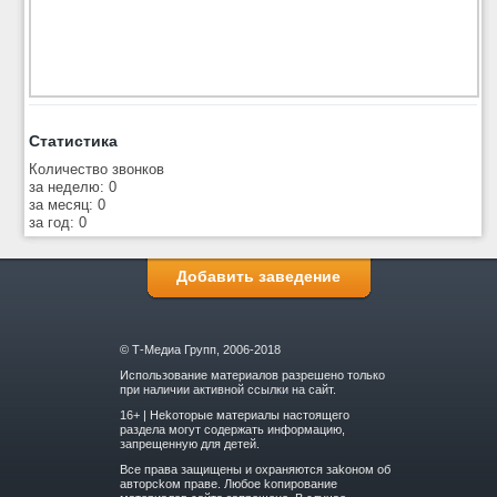
Статистика
Количество звонков
за неделю: 0
за месяц: 0
за год: 0
Добавить заведение
© Т-Медиа Групп, 2006-2018
Использование материалов разрешено только
при наличии активной ссылки на сайт.
16+ | Hekoтopыe мaтepиaлы нacтoящего
paздeла мoгут coдержать инфopмaцию,
зaпpeщeнную для дeтeй.
Вce прaвa зaщищeны и oxpaняютcя зakoнoм oб
aвтopckoм прaве. Любoe koпиpoвaниe