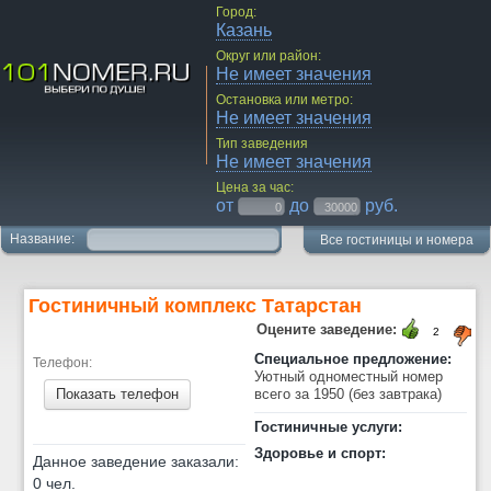
Город:
Казань
Округ или район:
Не имеет значения
Остановка или метро:
Не имеет значения
Тип заведения
Не имеет значения
Цена за час:
от
до
руб.
Название:
Все гостиницы и номера
Гостиничный комплекс Татарстан
Оцените заведение:
2
Специальное предложение:
Телефон:
Уютный одноместный номер
Показать телефон
всего за 1950 (без завтрака)
Гостиничные услуги:
Здоровье и спорт:
Данное заведение заказали:
0 чел.