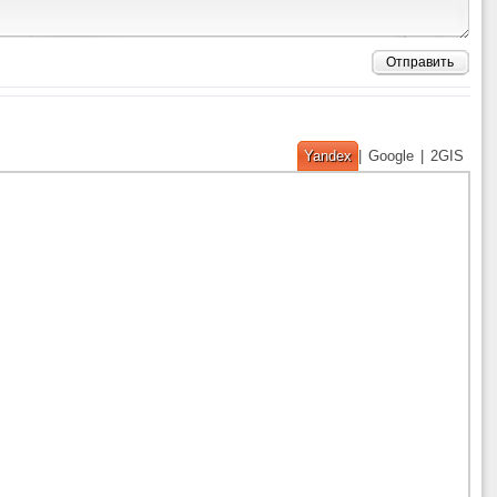
Отправить
Yandex
|
Google
|
2GIS