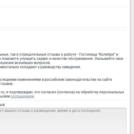
:
ные, так и отрицательные отзывы о работе - Гостиница "Колибри" и
ы поможете улучшить сервис и качество обслуживания. Указывайте свои
решения возникших вопросов.
оментально попадают к руководству заведения.
оследними изменениями в российском законодательстве на сайте
тзывов.
ru, я подтверждаю, что согласен (согласна) на обработку персональных
льским
соглашением
.
ыв: