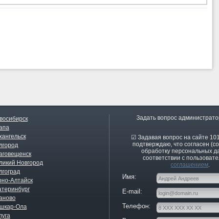
Задать вопрос администрато
восибирск
апа
хангельск
☑ Задавая вопрос на сайте 101
подтверждаю, что согласен (со
лгород
обработку персональных д
аговещенск
соответствии с пользоват
ликий Новгород
соглашением
.
лгоград
Имя:
рно-Алтайск
атеринбург
E-mail:
аново
Телефон:
шкар-Ола
луга