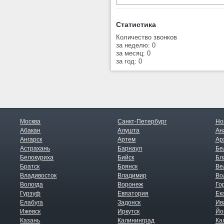
Статистика
Количество звонков
за неделю: 0
за месяц: 0
за год: 0
Москва
Санкт-Петербург
Но
Абакан
Алушта
Ан
Ангарск
Артем
Ар
Астрахань
Барнаул
Бе
Белокуриха
Бийск
Бл
Братск
Брянск
Ве
Владивосток
Владимир
Во
Вологда
Воронеж
Го
Гурзуф
Евпатория
Ек
Елабуга
Задонск
Ив
Ижевск
Иркутск
Йо
Казань
Калининград
Ка