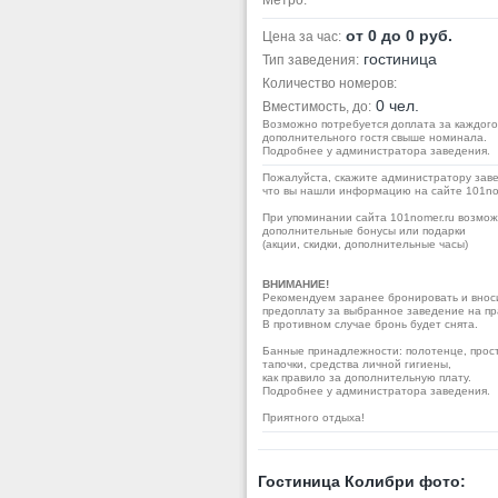
Метро:
от 0 до 0 руб.
Цена за час:
гостиница
Тип заведения:
Количество номеров:
0 чел.
Вместимость, до:
Возможно потребуется доплата за каждого
дополнительного гостя свыше номинала.
Подробнее у администратора заведения.
Пожалуйста, скажите администратору заве
что вы нашли информацию на сайте 101no
При упоминании сайта 101nomer.ru возмо
дополнительные бонусы или подарки
(акции, скидки, дополнительные часы)
ВНИМАНИЕ!
Рекомендуем заранее бронировать и внос
предоплату за выбранное заведение на пр
В противном случае бронь будет снята.
Банные принадлежности: полотенце, прос
тапочки, средства личной гигиены,
как правило за дополнительную плату.
Подробнее у администратора заведения.
Приятного отдыха!
Гостиница Колибри фото: