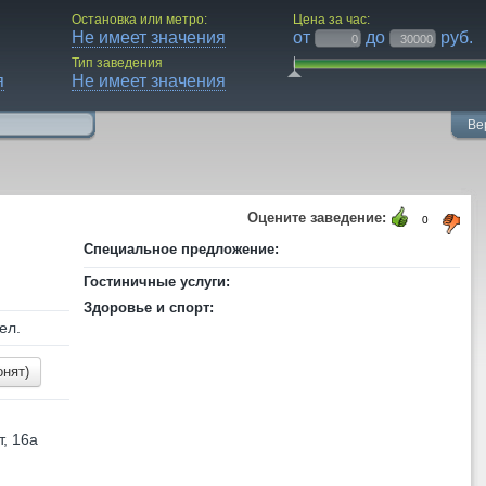
Остановка или метро:
Цена за час:
Не имеет значения
от
до
руб.
Тип заведения
я
Не имеет значения
Ве
Оцените заведение:
0
Специальное предложение:
Гостиничные услуги:
Здоровье и спорт:
ел.
онят)
, 16а