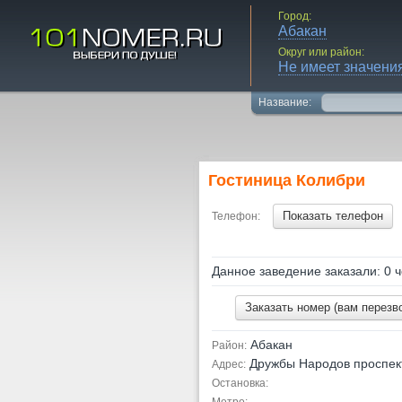
Город:
Абакан
Округ или район:
Не имеет значени
Название:
Гостиница Колибри
Показать телефон
Телефон:
Данное заведение заказали: 0 ч
Заказать номер (вам перезв
Абакан
Район:
Дружбы Народов проспект
Адрес:
Остановка: