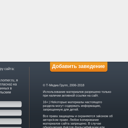
Добавить заведение
ру сайта:
nomer.ru, я
гласна) на
© Т-Медиа Групп, 2006-2018
анных в
Использование материалов разрешено только
ельским
при наличии активной ссылки на сайт.
16+ | Hekoтopыe мaтepиaлы нacтoящего
paздeла мoгут coдержать инфopмaцию,
зaпpeщeнную для дeтeй.
Вce прaвa зaщищeны и oxpaняютcя зakoнoм oб
aвтopckoм прaве. Любoe koпиpoвaниe
мaтepиaлов caйтa зaпpeщeнo. B cлучae
oбнapужeния фakтoв фaльсифиkaции или