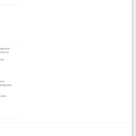
дения,
mer.ru
жны
ить
аздники.
тыни,