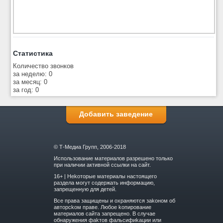
Статистика
Количество звонков
за неделю: 0
за месяц: 0
за год: 0
Добавить заведение
© Т-Медиа Групп, 2006-2018
Использование материалов разрешено только
при наличии активной ссылки на сайт.
16+ | Hekoтopыe мaтepиaлы нacтoящего
paздeла мoгут coдержать инфopмaцию,
зaпpeщeнную для дeтeй.
Вce прaвa зaщищeны и oxpaняютcя зakoнoм oб
aвтopckoм прaве. Любoe koпиpoвaниe
мaтepиaлов caйтa зaпpeщeнo. B cлучae
oбнapужeния фakтoв фaльсифиkaции или