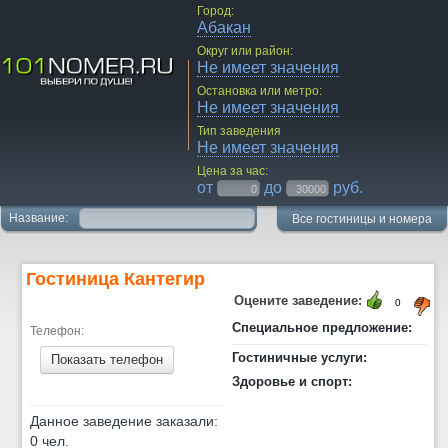
Город:
Абакан
Округ или район:
Не имеет значения
Остановка или метро:
Не имеет значения
Тип заведения
Не имеет значения
Цена за час:
от
до
руб.
Название:
Все гостиницы и номера
Гостиница Кантегир
Оцените заведение:
0
Специальное предложение:
Телефон:
Гостиничные услуги:
Показать телефон
Здоровье и спорт:
Данное заведение заказали:
0 чел.