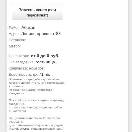
Заказать номер (вам
перезвонят)
Абакан
Район:
Ленина проспект, 88
Адрес:
Остановка:
Метро:
от 0 до 0 руб.
Цена за час:
гостиница
Тип заведения:
Количество номеров:
71 чел.
Вместимость, до:
Возможно потребуется доплата за
каждого дополнительного гостя свыше
номинала.
Подробнее у администратора
заведения.
Пожалуйста, скажите администратору
заведения,
что вы нашли информацию на сайте
101nomer.ru
При упоминании сайта 101nomer.ru
возможны
дополнительные бонусы или подарки
(акции, скидки, дополнительные часы)