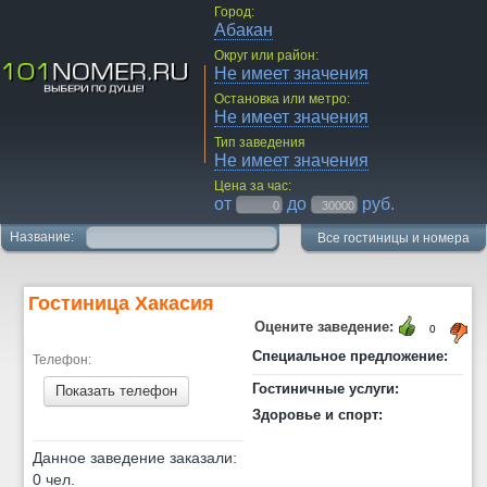
Город:
Абакан
Округ или район:
Не имеет значения
Остановка или метро:
Не имеет значения
Тип заведения
Не имеет значения
Цена за час:
от
до
руб.
Название:
Все гостиницы и номера
Гостиница Хакасия
Оцените заведение:
0
Специальное предложение:
Телефон:
Гостиничные услуги:
Показать телефон
Здоровье и спорт:
Данное заведение заказали:
0 чел.